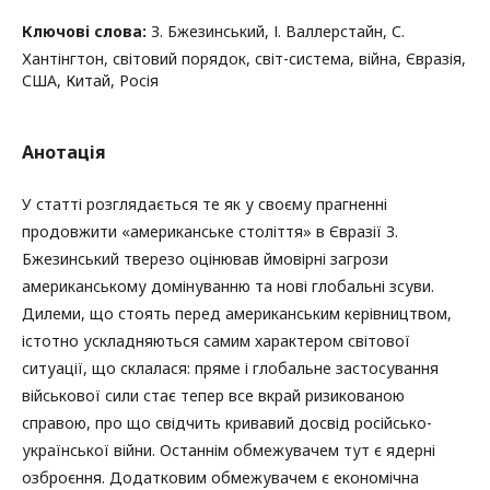
Ключові слова:
З. Бжезинський, І. Валлерстайн, С.
Хантінгтон, світовий порядок, світ-система, війна, Євразія,
США, Китай, Росія
Анотація
У статті розглядається те як у своєму прагненні
продовжити «американське століття» в Євразії З.
Бжезинський тверезо оцінював ймовірні загрози
американському домінуванню та нові глобальні зсуви.
Дилеми, що стоять перед американським керівництвом,
істотно ускладняються самим характером світової
ситуації, що склалася: пряме і глобальне застосування
військової сили стає тепер все вкрай ризикованою
справою, про що свідчить кривавий досвід російсько-
української війни. Останнім обмежувачем тут є ядерні
озброєння. Додатковим обмежувачем є економічна