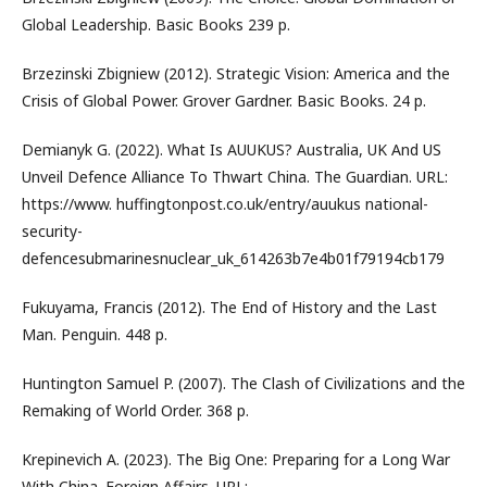
Global Leadership. Basic Books 239 p.
Brzezinski Zbigniew (2012). Strategic Vision: America and the
Crisis of Global Power. Grover Gardner. Basic Books. 24 p.
Demianyk G. (2022). What Is AUUKUS? Australia, UK And US
Unveil Defence Alliance To Thwart China. The Guardian. URL:
https://www. huffingtonpost.co.uk/entry/auukus national-
security-
defencesubmarinesnuclear_uk_614263b7e4b01f79194cb179
Fukuyama, Francis (2012). The End of History and the Last
Man. Penguin. 448 p.
Huntington Samuel P. (2007). The Clash of Civilizations and the
Remaking of World Order. 368 p.
Krepinevich A. (2023). The Big One: Preparing for a Long War
With China. Foreign Affairs. URL: