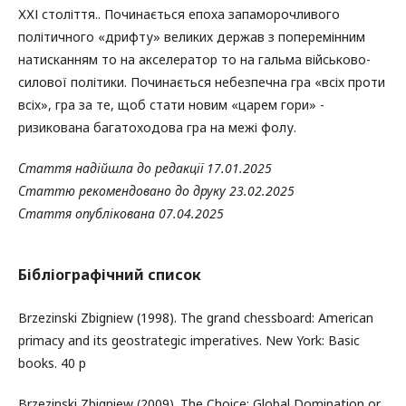
ХХІ століття.. Починається епоха запаморочливого
політичного «дрифту» великих держав з поперемінним
натисканням то на акселератор то на гальма військово-
силової політики. Починається небезпечна гра «всіх проти
всіх», гра за те, щоб стати новим «царем гори» -
ризикована багатоходова гра на межі фолу.
Стаття надійшла до редакції 17.01.2025
Статтю рекомендовано до друку 23.02.2025
Стаття опублікована 07.04.2025
Бібліографічний список
Brzezinski Zbigniew (1998). The grand chessboard: American
primacy and its geostrategic imperatives. New York: Basic
books. 40 p
Brzezinski Zbigniew (2009). The Choice: Global Domination or