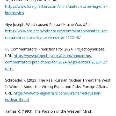
https://www.foreignaffairs.com/china/united-states-big-one-
krepinevich
Nye Joseph. What caused Russia-Ukraine War. URL:
https://www.project-syndicate.org/commentary/whatcaused-
russia-ukraine-war-by-joseph-s-nye-2022-10/
PS Commentators’ Predictions for 2024. Project-Syndicate.
URL:
https://www.project-syndicate.org/onpoint/ps-
commentators-predictions-for-2024-by-ps-editors-2023-12?
utm_
Schroeder P. (2023) The Real Russian Nuclear Threat.The West
Is Worried About the Wrong Escalation Risks. Foreign Affairs.
URL:
https://www.foreignaffairs.com/ukraine/real-russian-
nuclear-threat
Tarnas R. (1993). The Passion of the Western Mind :