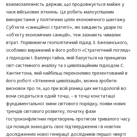
взаємозалежність держав, що продовжується майже у
часи військових зіткнень. Це робить малоуспішним
використання у політичних цілях економічного шантажу.
Суб'єкти «санкційної стратегії», які завдають удари по
«об'єкту економічних санкцій», теж зазнають чималих
втрат. Порівнюючи геополітичний підхід З. Бжезинського,
особливо виражений в його роботі «Стратегічний погляд»
з підходом І. Валлерстайна, якій базується на принципах
світ-системного аналізу та з цивілізаційним підходом С.
Хантінгтона, якій найбільш переконливо презентований в
його роботі «Зіткнення цивілізацій», можна зробити
висновок про те, що при всій різниці цих методологій всі
вони сходяться в одній точці, – в точці констатації
фундаментальної зміни світового порядку, появи нових
трендів світового розвитку, початку фази
гостроконфліктних перетворень протягом тривалого часу.
Ця позиція знаходить своє підтвердження і в новітніх
дослідженнях нової генерації дослідників першої чверті